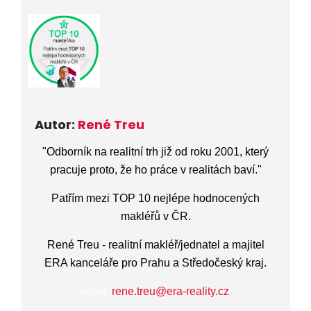
Autor:
René Treu
"
Odborník na realitní trh již od roku 2001
,
který
pracuje proto, že ho práce v realitách baví.
"
Patřím mezi TOP 10 nejlépe hodnocených
makléřů v ČR.
René Treu - realitní makléř/jednatel a majitel
ERA kanceláře pro Prahu a Středočeský kraj.
email:
rene.treu@era-reality.cz