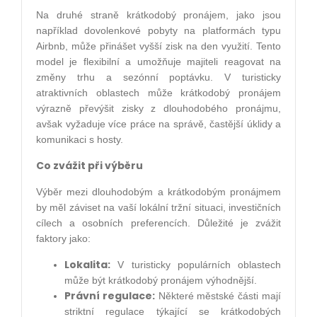
Na druhé straně krátkodobý pronájem, jako jsou
například dovolenkové pobyty na platformách typu
Airbnb, může přinášet vyšší zisk na den využití. Tento
model je flexibilní a umožňuje majiteli reagovat na
změny trhu a sezónní poptávku. V turisticky
atraktivních oblastech může krátkodobý pronájem
výrazně převýšit zisky z dlouhodobého pronájmu,
avšak vyžaduje více práce na správě, častější úklidy a
komunikaci s hosty.
Co zvážit při výběru
Výběr mezi dlouhodobým a krátkodobým pronájmem
by měl záviset na vaší lokální tržní situaci, investičních
cílech a osobních preferencích. Důležité je zvážit
faktory jako:
Lokalita:
V turisticky populárních oblastech
může být krátkodobý pronájem výhodnější.
Právní regulace:
Některé městské části mají
striktní regulace týkající se krátkodobých