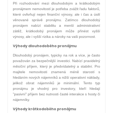
Při rozhodování mezi dlouhodobým a krátkodobým
pronájmem nemovitostí je potřeba zvážit řadu faktorů,
které ovlivňují nejen finanční výnosy, ale i čas a úsilí
věnované správě pronájmu. Zatímco dlouhodobý
pronájem nabízí stabilitu a menší administrativní
zátěž, krátkodobý pronájem může přinést vyšší
výnosy, ale i vyšší rizika a nároky na vaši pozornost.
Výhody dlouhodobého pronájmu
Dlouhodobý pronájem, typicky na rok a více, je často
považován za bezpečnější investici. Nabízí pravidelný
měsíční příjem, který je předvídatelný a stabilní. Pro
majitele nemovitosti znamená méně starostí s
hledáním nových nájemníků a nižší operativní náklady,
jelikož obrat nájemníků je minimální. Tento typ
pronájmu je vhodný pro investory, kteří hledají
"pasivní" příjem bez nutnosti časté interakce s hosty či
nájemníky.
Výhody krátkodobého pronájmu