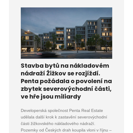
Stavba bytů na nákladovém
nádraží Žižkov se rozjíždí.
Penta požádala o povolení na
zbytek severovýchodní části,
ve hře jsou miliardy
Developerská společnost Penta Real Estate
udělala další krok k zastavění severovýchodní
části žižkovského nákladového nádraží.
Pozemky od Českých drah koupila vloni v říjnu –