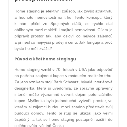
Home staging je efektivní způsob, jak zvýšit atraktivitu
a hodnotu nemovitosti na trhu. Tento koncept, který
k nám přišel ze Spojených států, se rychle stal
oblíbeným mezi makléři i majiteli nemovitostí. Cílem je
připravit prostor tak, aby oslovil co nejvíce zájemců
a přinesl co nejvyšší prodejní cenu. Jak funguje a proč
byste ho měli zvážit?
Původ a účel home stagingu
Home staging vznikl v 70. letech v USA jako odpověď
na potřebu zaujmout kupce v rostoucím realitním trhu.
Za jeho vznikem stojí Barb Schwarz, bývalá interiérová
designérka, která si uvědomila, že správně upravený
interiér může významně ovlivnit dojem potenciálního
kupce. Myšlenka byla jednoduchá: vytvořit prostor, ve
kterém si zájemci budou moci snadno představit svůj
budoucí domov. Tento přístup se ukázal jako velmi
úspěšný, a tak se home staging postupně rozšířil do
celého světa, včetně Česka.