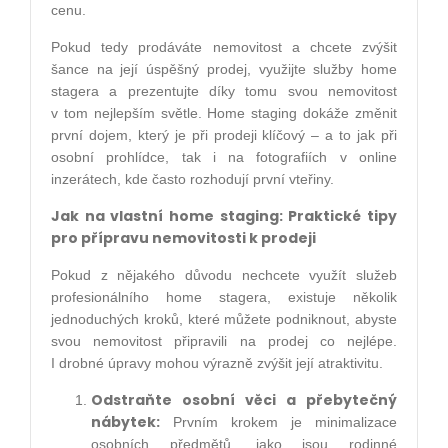
cenu.
Pokud tedy prodáváte nemovitost a chcete zvýšit
šance na její úspěšný prodej, využijte služby home
stagera a prezentujte díky tomu svou nemovitost
v tom nejlepším světle. Home staging dokáže změnit
první dojem, který je při prodeji klíčový – a to jak při
osobní prohlídce, tak i na fotografiích v online
inzerátech, kde často rozhodují první vteřiny.
Jak na vlastní home staging: Praktické tipy
pro přípravu nemovitosti k prodeji
Pokud z nějakého důvodu nechcete využít služeb
profesionálního home stagera, existuje několik
jednoduchých kroků, které můžete podniknout, abyste
svou nemovitost připravili na prodej co nejlépe.
I drobné úpravy mohou výrazně zvýšit její atraktivitu.
Odstraňte osobní věci a přebytečný
nábytek:
Prvním krokem je minimalizace
osobních předmětů, jako jsou rodinné