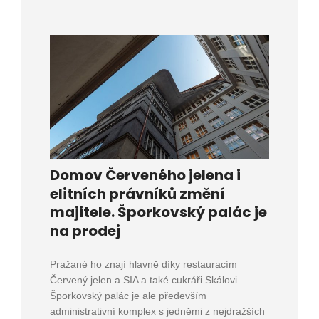
Domov Červeného jelena i
elitních právníků změní
majitele. Šporkovský palác je
na prodej
Pražané ho znají hlavně díky restauracím
Červený jelen a SIA a také cukráři Skálovi.
Šporkovský palác je ale především
administrativní komplex s jedněmi z nejdražších