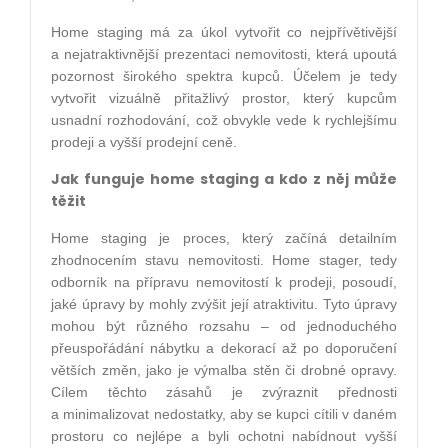
Home staging má za úkol vytvořit co nejpřívětivější
a nejatraktivnější prezentaci nemovitosti, která upoutá
pozornost širokého spektra kupců. Účelem je tedy
vytvořit vizuálně přitažlivý prostor, který kupcům
usnadní rozhodování, což obvykle vede k rychlejšímu
prodeji a vyšší prodejní ceně.
Jak funguje home staging a kdo z něj může
těžit
Home staging je proces, který začíná detailním
zhodnocením stavu nemovitosti. Home stager, tedy
odborník na přípravu nemovitostí k prodeji, posoudí,
jaké úpravy by mohly zvýšit její atraktivitu. Tyto úpravy
mohou být různého rozsahu – od jednoduchého
přeuspořádání nábytku a dekorací až po doporučení
větších změn, jako je výmalba stěn či drobné opravy.
Cílem těchto zásahů je zvýraznit přednosti
a minimalizovat nedostatky, aby se kupci cítili v daném
prostoru co nejlépe a byli ochotni nabídnout vyšší