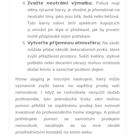
Zvažte neutrální výmalbu:
Pokud mají
stěny výrazné barvy, je vhodné je přemalovat na
neutrální tóny, jako jsou bílá, šedá nebo béžová.
Tyto barvy osloví širší spektrum kupujících
a umožní jim lépe si představit, jak by prostor
mohli přizpůsobit svým potřebám.
Vytvořte příjemnou atmosféru:
Na závěr
můžete přidat několik dekorativních prvků, které
zvýší přitažlivost prostoru. Svěží květiny, stylové
polštáře nebo decentní obrazy mohou místnosti
dodat šmrnc a zanechat pozitivní dojem.
Home staging je mocným nástrojem, který může
významně zvýšit šance na úspěšný prodej vaší
nemovitosti. I když se rozhodnete nevyužít služeb
profesionála, tyto jednoduché kroky vám mohou
pomoci přiblížit se úspěšnému prodeji bez nutnosti
investovat do profesionálního home stagingu. A pokud
potřebujete pomoci se samotným prodejem
nemovitosti, neváhejte se na mne obrátit
prostřednictvím kontaktů na tomto webu.