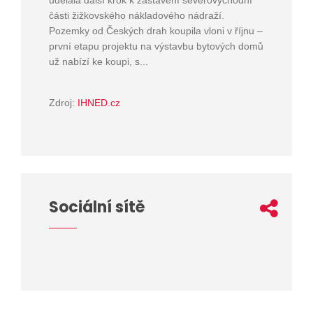
udělala další krok k zastavění severovýchodní
části žižkovského nákladového nádraží.
Pozemky od Českých drah koupila vloni v říjnu –
první etapu projektu na výstavbu bytových domů
už nabízí ke koupi, s...
Zdroj:
IHNED.cz
Sociální sítě