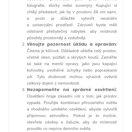
fotografie, sbírky nebo suvenýry. Kupující si
chtějí představit, jak by v prostoru žili oni sami,
a proto je důležité vytvořit neutrální
a univerzální prostředí. Zároveň byste měli
odstranit přebytečný nábytek, aby místnosti
působily prostorněji a vzdušněji.
Věnujte pozornost úklidu a opravám:
Čistota je klíčová. Důkladně ukliďte celý prostor,
včetně oken, podlah a skrytých koutů. Zaměřte
se také na menší opravy, jako jsou kapající
kohoutky, uvolněné úchytky nebo popraskané
zdi. Tyto drobnosti mohou výrazně ovlivnit
celkový dojem z nemovitosti.
Nezapomeňte na správné osvětlení:
Osvětlení hraje zásadní roli v tom, jak prostor
vypadá. Použijte kombinaci přirozeného světla
a vhodného umělého osvětlení, abyste vytvořili
příjemnou atmosféru. Pokud je to možné,
otevřete závěsy a žaluzie, aby do místností
proudilo co nejvíce denního světla.