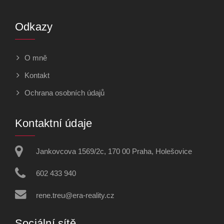
Odkazy
O mně
Kontakt
Ochrana osobních údajů
Kontaktní údaje
Jankovcova 1569/2c, 170 00 Praha, Holešovice
602 433 940
rene.treu@era-reality.cz
Sociální sítě