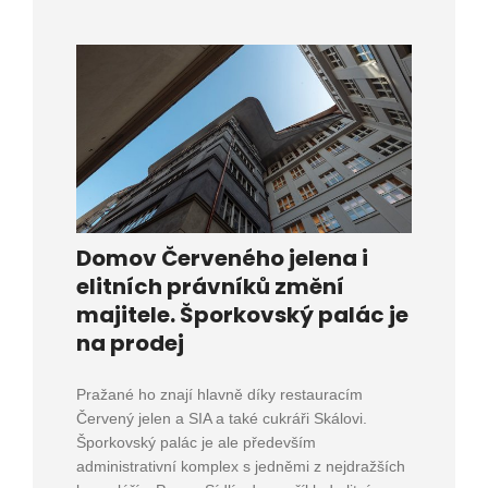
Domov Červeného jelena i
elitních právníků změní
majitele. Šporkovský palác je
na prodej
Pražané ho znají hlavně díky restauracím
Červený jelen a SIA a také cukráři Skálovi.
Šporkovský palác je ale především
administrativní komplex s jedněmi z nejdražších