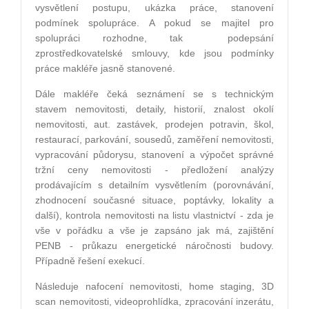
vysvětlení postupu, ukázka práce, stanovení
podmínek spolupráce. A pokud se majitel pro
spolupráci rozhodne, tak podepsání
zprostředkovatelsk
é
smlouvy, kde jsou podmínky
práce makléře jasně stanoven
é
.
Dále makléře čeká seznámení se s technickým
stavem nemovitosti, detaily, historií, znalost okolí
nemovitosti, aut. zastávek, prodejen potravin, š
kol,
restaurac
í, parkování, sousedů, zaměření nemovitosti,
vypracování půdorysu, stanovení a výpočet správn
é
tržní ceny nemovitosti - předložení analýzy
prodávajícím s detailním vysvětlením (porovnávání,
zhodnocení současn
é
situace, poptávky, lokality a
další), kontrola nemovitosti na listu vlastnictví - zda je
vše v pořádku a vše je zapsáno jak má, zajištění
PENB - prů
kazu energetick
é
náročnosti budovy.
Případně řešení exekucí.
Následuje nafocení nemovitosti, home staging, 3D
scan nemovitosti, videoprohlídka, zpracování
inzer
átu,