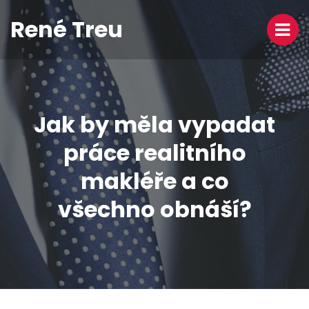
René Treu
Jak by měla vypadat
práce realitního
makléře a co
všechno obnáší?