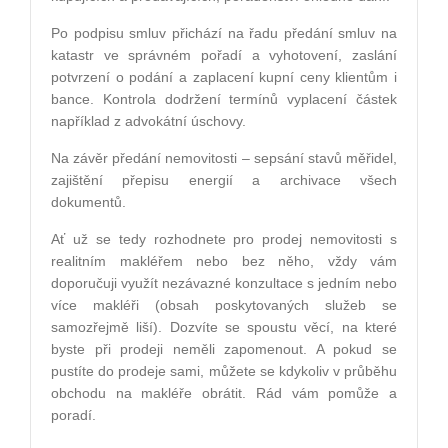
Po podpisu smluv př
ich
ází na řadu předání smluv na
katastr ve správn
é
m pořadí a vyhotovení, zaslání
potvrzení o podání a zaplacení kupní ceny klientům i
bance. Kontrola dodržení termínů vyplacení částek
například z advokátní úschovy.
Na závěr předání nemovitosti – sepsání stavů měřidel,
zajištění přepisu energií
a archivace v
šech
dokumentů.
Ať už se tedy rozhodnete pro prodej nemovitosti s
realitním makléřem nebo bez ně
ho, v
ždy vám
doporučuji využít nezávazn
é
konzultace s jedním nebo
více makléři (obsah poskytovaných služeb se
samozřejmě liší). Dozvíte se spoustu věcí, na kter
é
byste při prodeji neměli zapomenout. A pokud se
pustíte do prodeje sami, můžete se kdykoliv v průběhu
obchodu na makléře obrátit. Rád vám pomůže a
poradí.