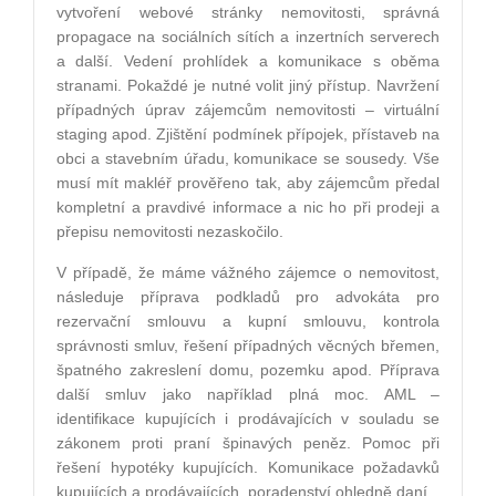
vytvoření webov
é
stránky nemovitosti, správná
propagace na sociální
ch s
ítích a inzertních serverech
a další. Vedení prohlídek a komunikace s oběma
stranami. Pokažd
é
je nutn
é
volit jiný přístup. Navržení
případný
ch
úprav zájemcům nemovitosti –
virtu
ální
staging apod. Zji
štění podmínek přípojek, přístaveb na
obci a stavebním úřadu, komunikace se sousedy. Vše
musí mít makléř prověřeno tak, aby zájemcům předal
kompletní a pravdiv
é
informace a nic ho při prodeji a
přepisu nemovitosti nezaskoč
ilo.
V případě, že máme vážn
é
ho zájemce o nemovitost,
následuje příprava podkladů pro advokáta pro
rezervační smlouvu a kupní smlouvu, kontrola
správnosti smluv, řešení případný
ch v
ě
cn
ý
ch b
ř
emen,
špatn
é
ho zakreslení domu, pozemku apod. Příprava
další smluv jako například plná moc. AML –
identifikace kupujících i prodávající
ch v
souladu se
zákonem proti praní špinavých peněz. Pomoc při
řešení hypot
é
ky kupujících. Komunikace požadavků
kupujících a prodávajících, poradenství ohledně daní.