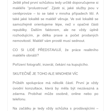
Ještě před první
sch
ůzkou tedy určitě doporučujeme si
makléře
“
prolustrovat”. Zjistit si, jak
é
slu
žby jsou v
ceněprovize – to se tak
é
v mnoha případech liší. A
tak
é
jak
é
lokalitě se makléř věnuje. Ve sv
é
lokalitě se
samozřejmě orientujeme l
é
pe, ne
ž
v opa
čné části
republiky. Dalším faktorem, ale ne vždy úplně
rozhodujícím, je d
é
lka praxe a počet prodaných
nemovitostí. Makléř vám prostě musí sednout.
CO SI LIDÉ
PŘEDSTAVUJÍ, že práce realitního
makléře obnáší
?
Pořízení fotografií
, inzer
át, čekání na kupující
ho.
SKUTE
ČNĚ
JE TOHO ALE MNOHEM V
ÍC
Průběh spolupráce má několik částí. První je vždy
úvodní konzultace, která by měla být nezávazná a
zdarma. Probí
hat m
ůže osobně, online nebo po
telefonu.
Na začátku je tedy vž
dy sch
ůzka s prodávajícími –