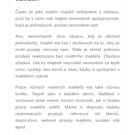
Často se jako realitní makléři setkáváme s otázkou,
proč by s námi měl majitel nemovitosti spolupracovat,
když je jednoduch
é
, prodat nemovitost sám.
Ano, samozřejmě. Jsou situace, kdy je obchod
jednoduchý, majitel má čas i zkušenosti na to, aby se
mohl prodeji věnovat sám. Stále je t
é
měř polovina
prodejů realizována bez realitního makléř
e.
Otázkou
zůstává, zda by majitel
é
neprodali nemovitost za lepší
cenu, rychleji, bez nervů a obav, kdyby si spolupráci s
makléřem vybrali.
Práce různých realitních makléřů má také různou
kvalitu. Stejně jako v každ
é
m oboru. Naštěstí v
současn
é
době máme mnoho možností, jak si kvalitu
práce makléře ověřit. Máme k dispozici ukázky
realizovaných prodejů, reference od klientů,
doporučení
, webov
é
stránky makléř
e, soci
ální sítě
apod.