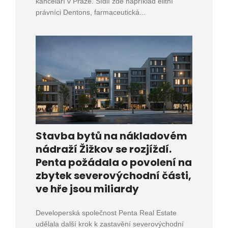
kanceláří v Praze. Sídlí zde například elitní
právníci Dentons, farmaceutická...
Stavba bytů na nákladovém
nádraží Žižkov se rozjíždí.
Penta požádala o povolení na
zbytek severovýchodní části,
ve hře jsou miliardy
Developerská společnost Penta Real Estate
udělala další krok k zastavění severovýchodní