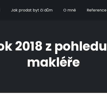
d
Jak prodat byt či dům
O mně
Reference 
ok 2018 z pohledu
makléře