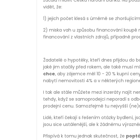
začala mluvit Česká národní banka. Na pod
vidět, že:
1) jejich počet klesá s úměrně se zhoršujíc
2) miska vah u způsobu financování koupě ne
financování z vlastních zdrojů, případně pro
Žadatelé o hypotéky, kteří dnes přijdou do b
jaké jim stačily před rokem, ale také musí m
chce
, aby zájemce měl 10 - 20 % kupní ceny
nabytí nemovitosti 4% a v některých regionech
I tak ale stále můžete mezi inzeráty najít 
tehdy, když se samoprodejci neporadí s odb
prodejní cenu. Samozřejmě tu nejvyšší (ne
Lidé, kteří čekají s řešením otázky bydlení, 
jsou sice ustálenější, ale k žádnému výrazn
Přispívá k tomu jednak skutečnost, že
poptá