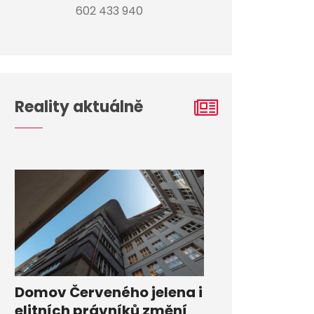
602 433 940
Reality aktuálně
Domov Červeného jelena i
elitních právníků změní