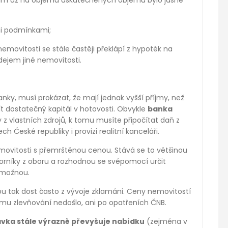
zim už na objemu uskutečněných objemů bylo jasně
ími podmínkami;
movitosti se stále častěji překlápí z hypoték na
dejem jiné nemovitosti.
anky, musí prokázat, že mají jednak vyšší příjmy, než
ít dostatečný kapitál v hotovosti. Obvykle
banka
 z vlastních zdrojů, k tomu musíte připočítat daň z
 České republiky i provizi realitní kanceláři.
nemovitosti s přemrštěnou cenou. Stává se to většinou
orníky z oboru a rozhodnou se svépomocí určit
)možnou.
jsou tak dost často z vývoje zklamáni. Ceny nemovitostí
ému zlevňování nedošlo, ani po opatřeních ČNB.
vka stále výrazně převyšuje nabídku
(zejména v