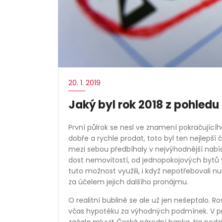
20. 1. 2019
Jaký byl rok 2018 z pohledu
První půlrok se nesl ve znamení pokračující
dobře a rychle prodat, toto byl ten nejlepší 
mezi sebou předbíhaly v nejvýhodnější nabí
dost nemovitostí, od jednopokojových bytů 
tuto možnost využili, i když nepotřebovali nu
za účelem jejich dalšího pronájmu.
O realitní bublině se ale už jen nešeptalo. R
včas hypotéku za výhodných podmínek. V průb