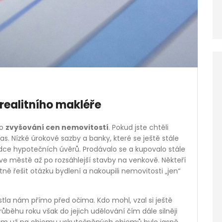
 realitního makléře
ho
zvyšování cen nemovitostí
. Pokud jste chtěli
čas. Nízké úrokové sazby a banky, které se ještě stále
dce hypotečních úvěrů. Prodávalo se a kupovalo stále
ve městě až po rozsáhlejší stavby na venkově. Někteří
tně řešit otázku bydlení a nakoupili nemovitosti „jen“
ostla nám přímo před očima. Kdo mohl, vzal si ještě
ěhu roku však do jejich udělování čím dále silněji