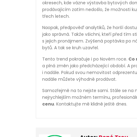
okresech, kde vázne výstavba bytových dom
prodávajícím zatím nedošlo, že možnosti kup
třech letech.
Naopak, předpověď analytiků, že horší dost
jako správná. Takže všichni, kteří před tím 
s jejich pronájmem. Zvýšená poptávka po n
bytů. A tak se kruh uzavřel.
Tento trend pokračuje i po Novém roce.
Co 
a plná změn jako předcházející období. A pro
i nadále. Pokud svou nemovitost odprezentujet
nadále můžete výhodně prodávat.
Samozřejmě na to nejste sami. Stále se na m
nejrychlejším možném termínu, profesioná
cenu
. Kontaktujte mě klidně ještě dnes.