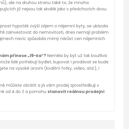
ů), ale na druhou stranu také to, že mnoha
ujících již nejsou tak skvělé jako v předchozích dvou
upnost hypoték zvýší zájem o nájemní byty, se ukázala
stihli zainvestovat do nemovitosti, dnes nemají problém
ájmech navíc způsobila mírný nárůst cen nájemních
nám přinese „19-ka“?
Neměla by být už tak bouřlivá
tože lidé potřebují bydlet, kupovat i prodávat se bude
e na vysoké úrovni (kvalitní fotky, video, atd.), i
ě můžete obrátit a já vám prodej zprostředkuji v
lně od A do Z a pomohu
stanovit reálnou prodejní