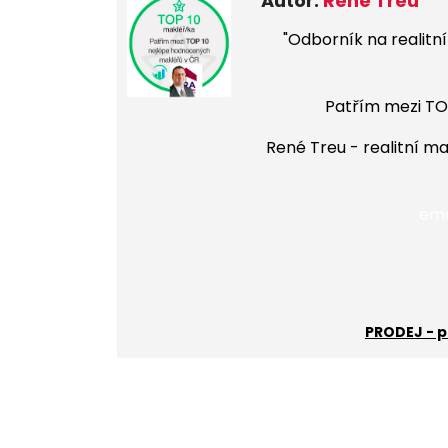
Autor:
René Treu
"
Odborník na realitní 
Patřím mezi TO
René Treu - realitní m
ema
PRODEJ - p