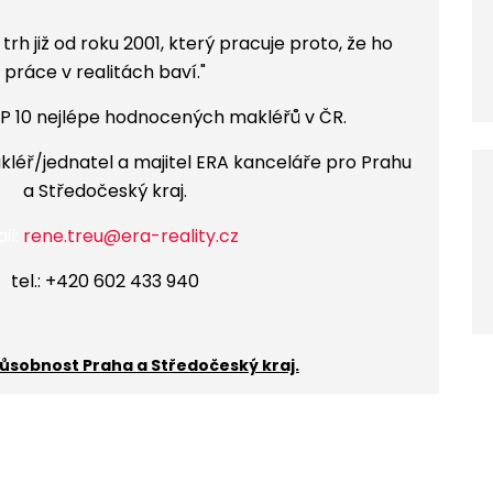
trh již od roku 2001
,
který pracuje proto, že ho
práce v realitách baví.
"
P 10 nejlépe hodnocených makléřů v ČR.
akléř/jednatel a majitel ERA kanceláře pro Prahu
a Středočeský kraj.
il:
rene.treu@era-reality.cz
tel.: +420 602 433 940
ůsobnost Praha a Středočeský kraj.