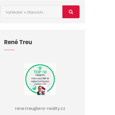
René Treu
rene.treu@era-reality.cz