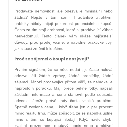
Prodáváte nemovitost, ale odezva je minimální nebo
žádná? Nejste v tom sami. I zdánlivě atraktivní
nabídky někdy míjejí pozornost potenciálních kupců.
Často za tím stojí drobnosti, které si prodávající vůbec
neuvědomují. Tento článek vám ukáže nejčastější
důvody, proč prodej vázne, a nabídne praktické tipy,
jak situaci změnit k lepšímu.
Proč se zájemci o koupi neozývají?
Prvním signálem, že se něco nedaří, je často nulová
odezva, čili žádné zprávy, žádné prohlídky, žádní
zájemci. Mnozí prodávající přitom věří, že nabídka je
naprosto v pořádku. Mají přece pěkné fotky, napsali
základní informace a cenu stanovili podle souseda
odvedle. Jenže právě tady často vzniká problém.
Špatně zvolená cena, i když třeba jen o pár procent
mimo realitu trhu, může způsobit, že se nabídka úplně
mine s tím, co kupující hledají. Když navíc chybí
kvalitní prezentace, poutavý popis nebo atraktivní