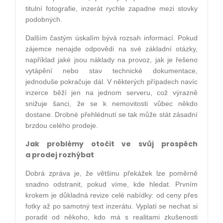
titulní fotografie, inzerát rychle zapadne mezi stovky
podobných.
Dalším častým úskalím bývá rozsah informací. Pokud
zájemce nenajde odpovědi na své základní otázky,
například jaké jsou náklady na provoz, jak je řešeno
vytápění nebo stav technické dokumentace,
jednoduše pokračuje dál. V některých případech navíc
inzerce běží jen na jednom serveru, což výrazně
snižuje šanci, že se k nemovitosti vůbec někdo
dostane. Drobné přehlédnutí se tak může stát zásadní
brzdou celého prodeje.
Jak problémy otočit ve svůj prospěch
a prodej rozhýbat
Dobrá zpráva je, že většinu překážek lze poměrně
snadno odstranit, pokud víme, kde hledat. Prvním
krokem je důkladná revize celé nabídky: od ceny přes
fotky až po samotný text inzerátu. Vyplatí se nechat si
poradit od někoho, kdo má s realitami zkušenosti