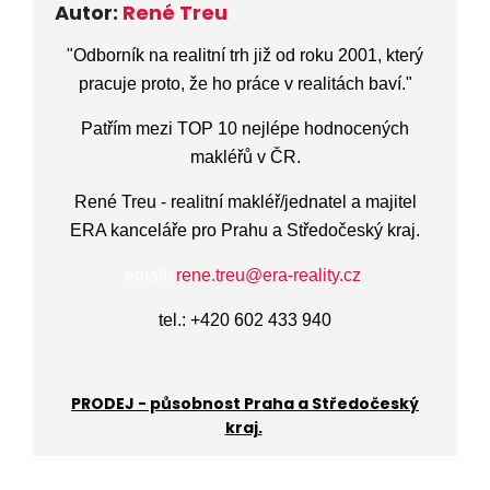
Autor:
René Treu
"
Odborník na realitní trh již od roku 2001
,
který
pracuje proto, že ho práce v realitách baví.
"
Patřím mezi TOP 10 nejlépe hodnocených
makléřů v ČR.
René Treu - realitní makléř/jednatel a majitel
ERA kanceláře pro Prahu a Středočeský kraj.
email:
rene.treu@era-reality.cz
tel.: +420 602 433 940
PRODEJ - působnost Praha a Středočeský
kraj.