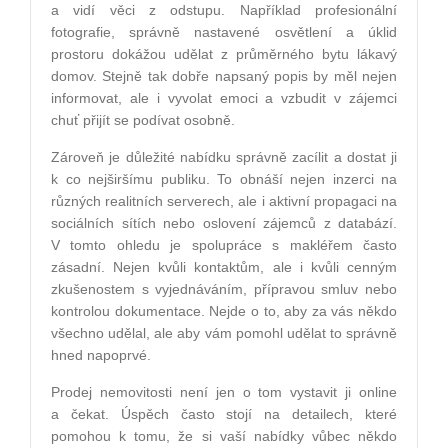
a vidí věci z odstupu. Například profesionální
fotografie, správně nastavené osvětlení a úklid
prostoru dokážou udělat z průměrného bytu lákavý
domov. Stejně tak dobře napsaný popis by měl nejen
informovat, ale i vyvolat emoci a vzbudit v zájemci
chuť přijít se podívat osobně.
Zároveň je důležité nabídku správně zacílit a dostat ji
k co nejširšímu publiku. To obnáší nejen inzerci na
různých realitních serverech, ale i aktivní propagaci na
sociálních sítích nebo oslovení zájemců z databází.
V tomto ohledu je spolupráce s makléřem často
zásadní. Nejen kvůli kontaktům, ale i kvůli cenným
zkušenostem s vyjednáváním, přípravou smluv nebo
kontrolou dokumentace. Nejde o to, aby za vás někdo
všechno udělal, ale aby vám pomohl udělat to správně
hned napoprvé.
Prodej nemovitosti není jen o tom vystavit ji online
a čekat. Úspěch často stojí na detailech, které
pomohou k tomu, že si vaší nabídky vůbec někdo