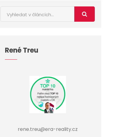
René Treu
rene.treu@era-reality.cz