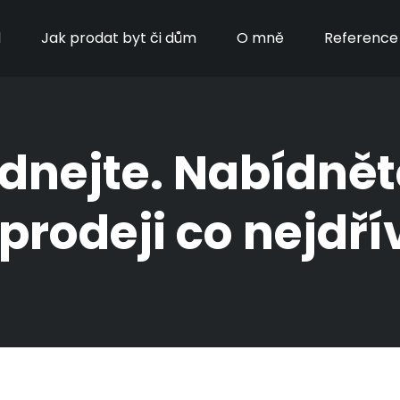
d
Jak prodat byt či dům
O mně
Reference 
ednejte. Nabídně
 prodeji co nejdří