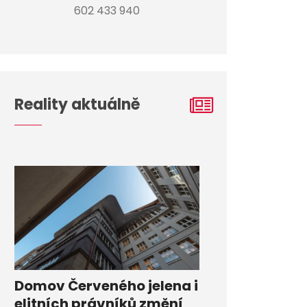
602 433 940
Reality aktuálně
Domov Červeného jelena i
elitních právníků změní