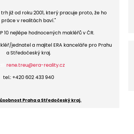
trh již od roku 2001
,
který pracuje proto, že ho
práce v realitách baví.
"
P 10 nejlépe hodnocených makléřů v ČR.
akléř/jednatel a majitel ERA kanceláře pro Prahu
a Středočeský kraj.
il:
rene.treu@era-reality.cz
tel.: +420 602 433 940
ůsobnost Praha a Středočeský kraj.