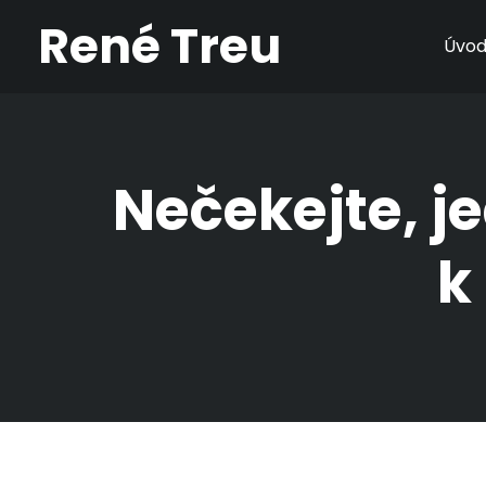
René Treu
Úvo
Nečekejte, j
k