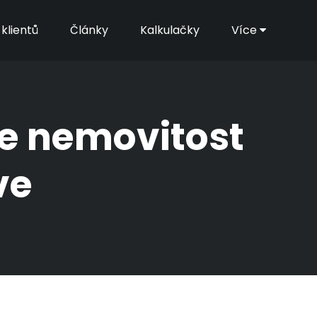
klientů
Články
Kalkulačky
Více
te nemovitost
ve