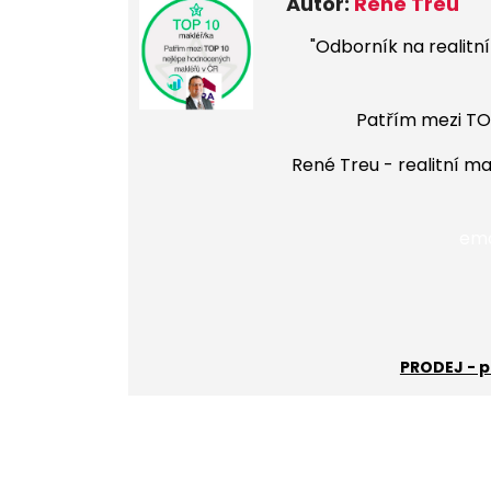
Autor:
René Treu
"
Odborník na realitní 
Patřím mezi TO
René Treu - realitní m
ema
PRODEJ - p