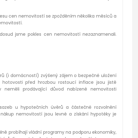
klesu cen nemovitostí se zpožděním několika měsíců a
emovitostí.
 dosud jsme pokles cen nemovitostí nezaznamenali.
torů (i domácností) zvýšený zájem o bezpečné uložení
otovosti před hrozbou rostoucí inflace jsou jistě
y neměli prodávající důvod nabízené nemovitosti
h sazeb u hypotečních úvěrů a částečné rozvolnění
 nákup nemovitostí jsou levné a získání hypotéky je
uálně probíhají vládní programy na podporu ekonomiky,