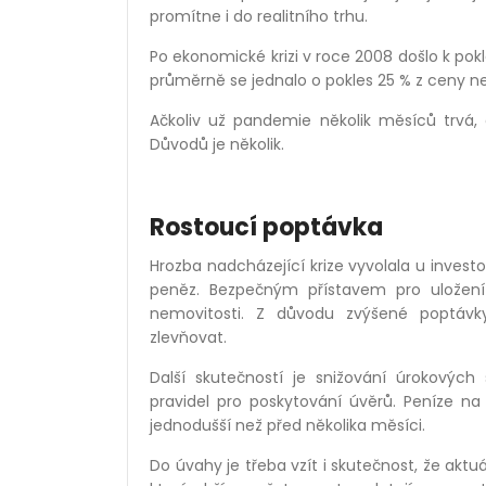
promítne i do realitního trhu.
Po ekonomické krizi v roce 2008 došlo k po
průměrně se jednalo o pokles 25 % z ceny n
Ačkoliv už pandemie několik měsíců trvá,
Důvodů je několik.
Rostoucí poptávka
Hrozba nadcházející krize vyvolala u inves
peněz. Bezpečným přístavem pro uložení h
nemovitosti. Z důvodu zvýšené poptávk
zlevňovat.
Další skutečností je snižování úrokovýc
pravidel pro poskytování úvěrů. Peníze na
jednodušší než před několika měsíci.
Do úvahy je třeba vzít i skutečnost, že akt