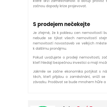
které drží zaměstnanost a dotují provoz t
začnou dopady krize projevovat.
S prodejem nečekejte
Je zřejmé, že k poklesu cen nemovitostí 
nebude se týkat všech nemovitostí stej
nemovitostí novostaveb ve velkých městech
k dalšímu pronájmu.
Pokud uvažujete o prodeji nemovitosti, za
kteří hledají bezpečnou investici a mají 
Jakmile se začne ekonomika potýkat s n
těch, kteří přijdou o zaměstnání, sníží 
závazku. Prodávat se bude mnohem hůře a z