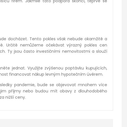
isíců firem. Jakmile tato podpora skončí, teprve se
bude docházet. Tento pokles však nebude okamžitě a
ně. Určitě nemůžeme očekávat výrazný pokles cen
. Ty jsou často investičními nemovitostmi a slouží
čněte jednat. Využijte zvýšenou poptávku kupujících,
možnost financovat nákup levným hypotečním úvěrem.
ásledky pandemie, bude se objevovat mnohem více
se jim příjmy nebo budou mít obavy z dlouhodobého
a nižší ceny.