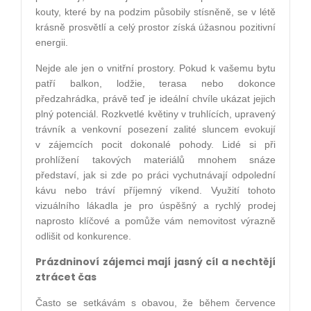
kouty, které by na podzim působily stísněně, se v létě
krásně prosvětlí a celý prostor získá úžasnou pozitivní
energii.
Nejde ale jen o vnitřní prostory. Pokud k vašemu bytu
patří balkon, lodžie, terasa nebo dokonce
předzahrádka, právě teď je ideální chvíle ukázat jejich
plný potenciál. Rozkvetlé květiny v truhlících, upravený
trávník a venkovní posezení zalité sluncem evokují
v zájemcích pocit dokonalé pohody. Lidé si při
prohlížení takových materiálů mnohem snáze
představí, jak si zde po práci vychutnávají odpolední
kávu nebo tráví příjemný víkend. Využití tohoto
vizuálního lákadla je pro úspěšný a rychlý prodej
naprosto klíčové a pomůže vám nemovitost výrazně
odlišit od konkurence.
Prázdninoví zájemci mají jasný cíl a nechtějí
ztrácet čas
Často se setkávám s obavou, že během července