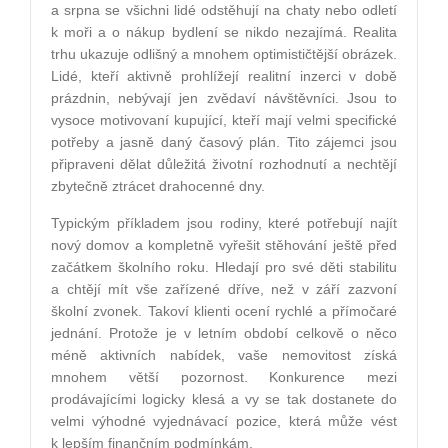
a srpna se všichni lidé odstěhují na chaty nebo odletí
k moři a o nákup bydlení se nikdo nezajímá. Realita
trhu ukazuje odlišný a mnohem optimističtější obrázek.
Lidé, kteří aktivně prohlížejí realitní inzerci v době
prázdnin, nebývají jen zvědaví návštěvníci. Jsou to
vysoce motivovaní kupující, kteří mají velmi specifické
potřeby a jasně daný časový plán. Tito zájemci jsou
připraveni dělat důležitá životní rozhodnutí a nechtějí
zbytečně ztrácet drahocenné dny.
Typickým příkladem jsou rodiny, které potřebují najít
nový domov a kompletně vyřešit stěhování ještě před
začátkem školního roku. Hledají pro své děti stabilitu
a chtějí mít vše zařízené dříve, než v září zazvoní
školní zvonek. Takoví klienti ocení rychlé a přímočaré
jednání. Protože je v letním období celkově o něco
méně aktivních nabídek, vaše nemovitost získá
mnohem větší pozornost. Konkurence mezi
prodávajícími logicky klesá a vy se tak dostanete do
velmi výhodné vyjednávací pozice, která může vést
k lepším finančním podmínkám.