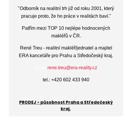
"
Odborník na realitní trh již od roku 2001
,
který
pracuje proto, že ho práce v realitách baví.
"
Patřím mezi TOP 10 nejlépe hodnocených
makléřů v ČR.
René Treu - realitní makléř/jednatel a majitel
ERA kanceláře pro Prahu a Středočeský kraj.
email:
rene.treu@era-reality.cz
tel.: +420 602 433 940
PRODEJ - působnost Praha a Středočeský
kraj.