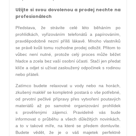
Užijte si svou dovolenou a prodej nechte na
profesionálech
Představa, že strávíte celé léto běháním po
prohlídkách, vyřizováním telefonátů a papírováním,
pravděpodobně nezní příliš lákavě. Mnoho vlastníků
se právě kvůli tomu rozhodne prodej odložit. Přitom to
vůbec není nutné, protože celý proces může běžet
hladce a zcela bez vaší osobní účasti. Stačí jen předat
klíče a odjet si užívat zasloužený odpočinek s rodinou
nebo přáteli.
Zatímco budete relaxovat u vody nebo na horách,
zkušený makléř se kompletně postará o vše potřebné,
od prvotní pečlivé přípravy přes vytvoření poutavých
materiálů až po samotné organizování prohlídek
s prověřenými zájemci. Pravidelně vás bude
informovat o průběhu a všech důležitých novinkách,
a to v takové míře, na které se předem domluvíte.
Budete vědět, že je o váš majetek perfektně