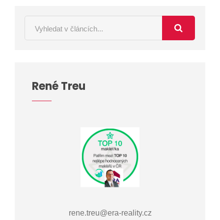
René Treu
rene.treu@era-reality.cz