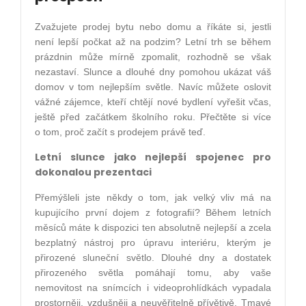
Zvažujete prodej bytu nebo domu a říkáte si, jestli
není lepší počkat až na podzim? Letní trh se během
prázdnin může mírně zpomalit, rozhodně se však
nezastaví. Slunce a dlouhé dny pomohou ukázat váš
domov v tom nejlepším světle. Navíc můžete oslovit
vážné zájemce, kteří chtějí nové bydlení vyřešit včas,
ještě před začátkem školního roku. Přečtěte si více
o tom, proč začít s prodejem právě teď.
Letní slunce jako nejlepší spojenec pro
dokonalou prezentaci
Přemýšleli jste někdy o tom, jak velký vliv má na
kupujícího první dojem z fotografií? Během letních
měsíců máte k dispozici ten absolutně nejlepší a zcela
bezplatný nástroj pro úpravu interiéru, kterým je
přirozené sluneční světlo. Dlouhé dny a dostatek
přirozeného světla pomáhají tomu, aby vaše
nemovitost na snímcích i videoprohlídkách vypadala
prostorněji, vzdušněji a neuvěřitelně přívětivě. Tmavé